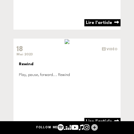
Lire l'article
18
VIDÉO
Mai 2023
Rewind
Play, pause, forward... Rewind
Lire l'article
Spotify
Deezer
YouTube
Apple Music
Instagram
Linktree
FOLLOW ME