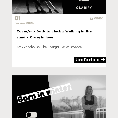
01
VIDÉO
Février 2024
Cover/mix Back to black x Walking in the
sand x Crazy in love
Amy Winehouse, The Shangri-Las et Beyoncé
Lire l'article