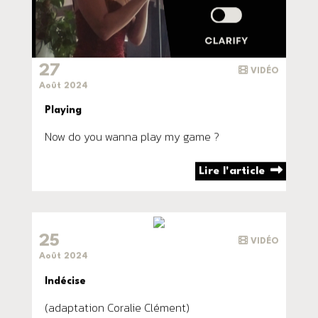
27
VIDÉO
Août 2024
Playing
Now do you wanna play my game ?
Lire l'article
25
VIDÉO
Août 2024
Indécise
(adaptation Coralie Clément)