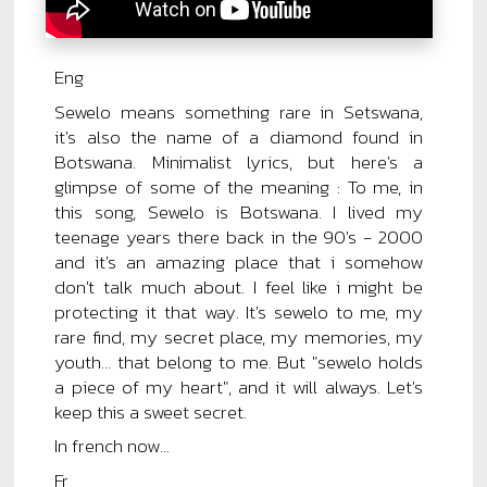
Eng
Sewelo means something rare in Setswana,
it's also the name of a diamond found in
Botswana. Minimalist lyrics, but here's a
glimpse of some of the meaning : To me, in
this song, Sewelo is Botswana. I lived my
teenage years there back in the 90's - 2000
and it's an amazing place that i somehow
don't talk much about. I feel like i might be
protecting it that way. It's sewelo to me, my
rare find, my secret place, my memories, my
youth... that belong to me. But "sewelo holds
a piece of my heart", and it will always. Let's
keep this a sweet secret.
In french now...
Fr