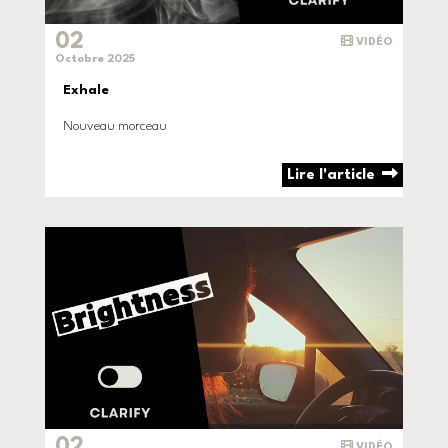
02
VIDÉO
Octobre 2025
Exhale
Nouveau morceau
Lire l'article
02
VIDÉO