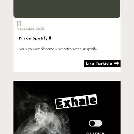
11
Novembre 2025
I'm on Spotify !!
Vous pouvez désormais me retrouver sur spotify
Lire l'article