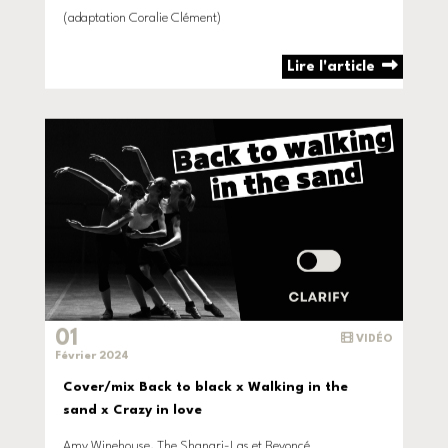
(adaptation Coralie Clément)
Lire l'article
01
VIDÉO
Février 2024
Cover/mix Back to black x Walking in the
sand x Crazy in love
Amy Winehouse, The Shangri-Las et Beyoncé