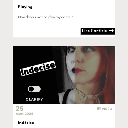
Playing
Now do you wanna play my game ?
Lire l'article
25
VIDÉO
Août 2024
Indécise