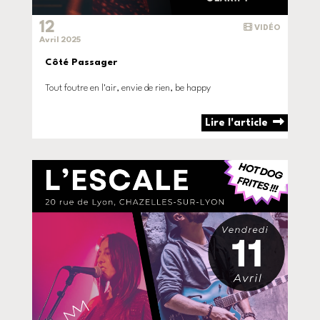
12
VIDÉO
Avril 2025
Côté Passager
Tout foutre en l'air, envie de rien, be happy
Lire l'article