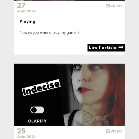
27
VIDÉO
Août 2024
Playing
Now do you wanna play my game ?
Lire l'article
25
VIDÉO
Août 2024