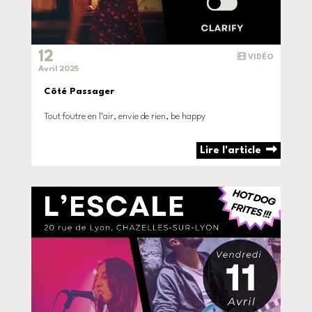
12
VIDÉO
Avril 2025
Côté Passager
Tout foutre en l'air, envie de rien, be happy
Lire l'article