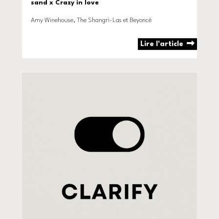
sand x Crazy in love
Amy Winehouse, The Shangri-Las et Beyoncé
Lire l'article