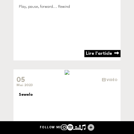
Play, pause, forward... Rewind
Lire l'article
05
VIDÉO
Mai 2023
Sewelo
Instagram
Spotify
Deezer
Apple Music
Tous mes lien
FOLLOW ME