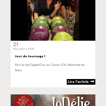
21
Décembre 2025
Jour de tournage !
Pour le clip Flipped Out, au Casino JOA, Montrond-les-
Bains
Lire l'article