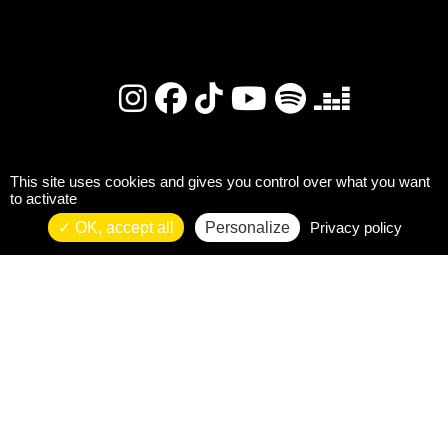
This site uses cookies and gives you control over what you want
to activate
OK, accept all
Personalize
Privacy policy
Instagram
Spotify
Deezer
Apple Music
Tous mes lien
FOLLOW ME